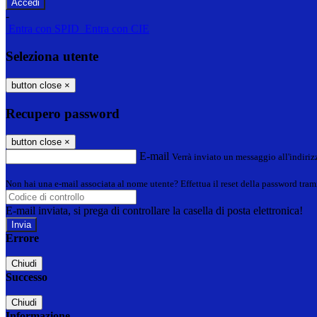
-
Entra con SPID
Entra con CIE
Seleziona utente
button close
×
Recupero password
button close
×
E-mail
Verrà inviato un messaggio all'indirizz
Non hai una e-mail associata al nome utente? Effettua il reset della password tram
E-mail inviata, si prega di controllare la casella di posta elettronica!
Errore
Chiudi
Successo
Chiudi
Informazione