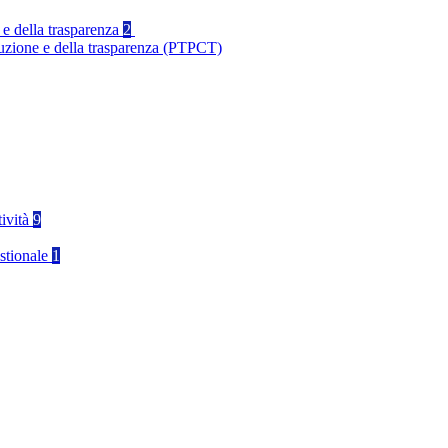
 e della trasparenza
2
ruzione e della trasparenza (PTPCT)
tività
9
stionale
1