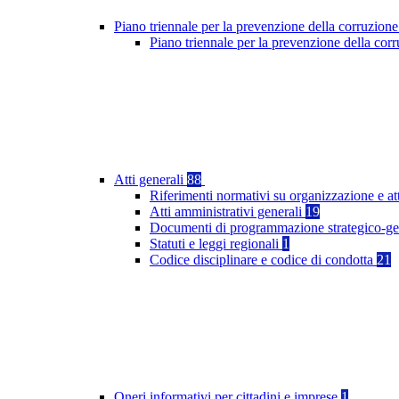
Piano triennale per la prevenzione della corruzione
Piano triennale per la prevenzione della cor
Atti generali
88
Riferimenti normativi su organizzazione e at
Atti amministrativi generali
19
Documenti di programmazione strategico-ge
Statuti e leggi regionali
1
Codice disciplinare e codice di condotta
21
Oneri informativi per cittadini e imprese
1