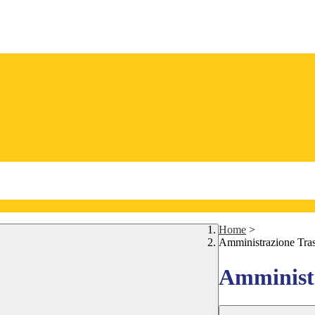
Home
>
Amministrazione Tra
Amministr