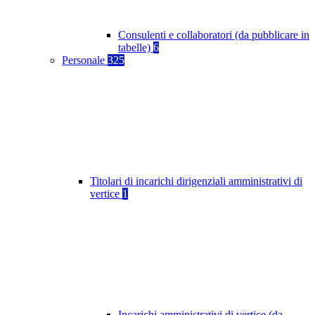
Consulenti e collaboratori (da pubblicare in
tabelle)
6
Personale
325
Titolari di incarichi dirigenziali amministrativi di
vertice
1
Incarichi amministrativi di vertice (da