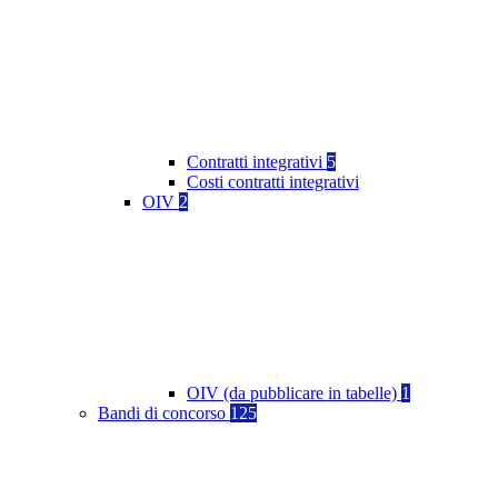
Contratti integrativi
5
Costi contratti integrativi
OIV
2
OIV (da pubblicare in tabelle)
1
Bandi di concorso
125