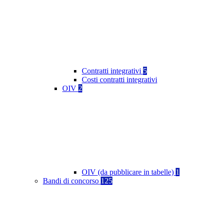
Contratti integrativi
5
Costi contratti integrativi
OIV
2
OIV (da pubblicare in tabelle)
1
Bandi di concorso
125