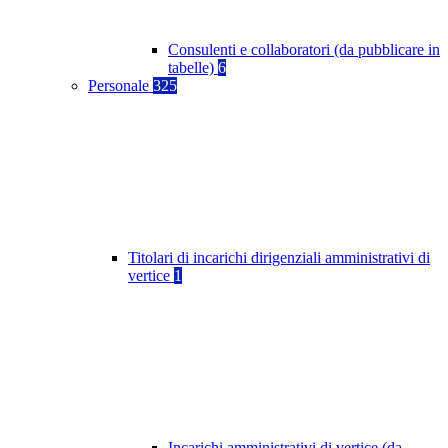
Consulenti e collaboratori (da pubblicare in
tabelle)
6
Personale
325
Titolari di incarichi dirigenziali amministrativi di
vertice
1
Incarichi amministrativi di vertice (da