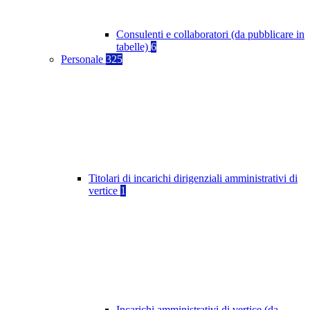
Consulenti e collaboratori (da pubblicare in
tabelle)
6
Personale
325
Titolari di incarichi dirigenziali amministrativi di
vertice
1
Incarichi amministrativi di vertice (da