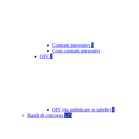
Contratti integrativi
5
Costi contratti integrativi
OIV
2
OIV (da pubblicare in tabelle)
1
Bandi di concorso
125