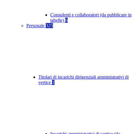
Consulenti e collaboratori (da pubblicare in
tabelle)
6
Personale
325
Titolari di incarichi dirigenziali amministrativi di
vertice
1
Incarichi amministrativi di vertice (da