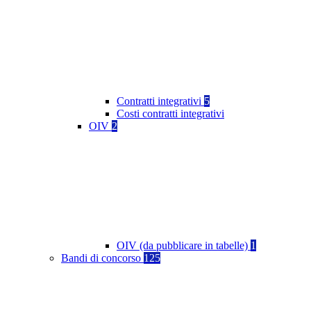
Contratti integrativi
5
Costi contratti integrativi
OIV
2
OIV (da pubblicare in tabelle)
1
Bandi di concorso
125