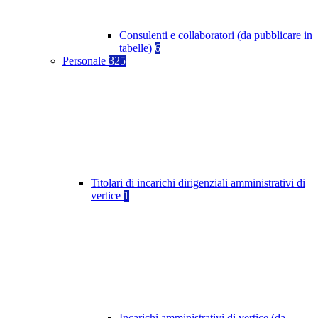
Consulenti e collaboratori (da pubblicare in
tabelle)
6
Personale
325
Titolari di incarichi dirigenziali amministrativi di
vertice
1
Incarichi amministrativi di vertice (da