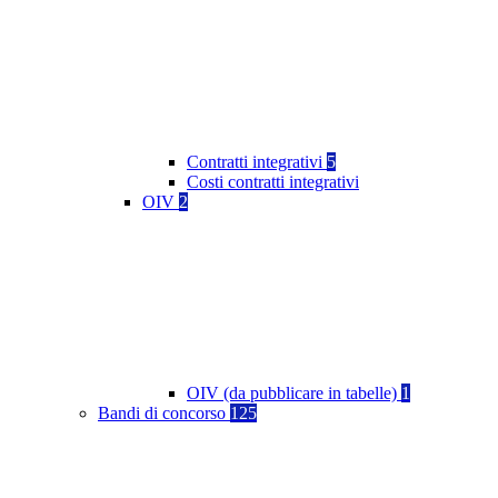
Contratti integrativi
5
Costi contratti integrativi
OIV
2
OIV (da pubblicare in tabelle)
1
Bandi di concorso
125