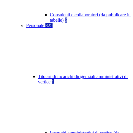
Consulenti e collaboratori (da pubblicare in
tabelle)
6
Personale
325
Titolari di incarichi dirigenziali amministrativi di
vertice
1
Incarichi amministrativi di vertice (da