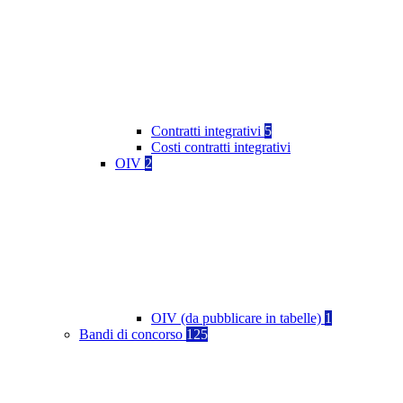
Contratti integrativi
5
Costi contratti integrativi
OIV
2
OIV (da pubblicare in tabelle)
1
Bandi di concorso
125