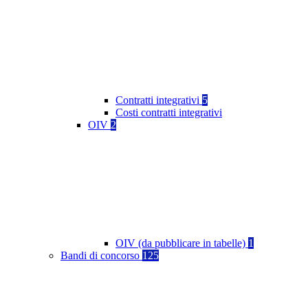
Contratti integrativi
5
Costi contratti integrativi
OIV
2
OIV (da pubblicare in tabelle)
1
Bandi di concorso
125