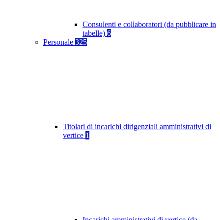
Consulenti e collaboratori (da pubblicare in
tabelle)
6
Personale
325
Titolari di incarichi dirigenziali amministrativi di
vertice
1
Incarichi amministrativi di vertice (da