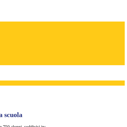
a scuola
re 750 alunni, suddivisi in: