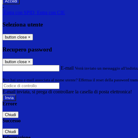
-
Entra con SPID
Entra con CIE
Seleziona utente
button close
×
Recupero password
button close
×
E-mail
Verrà inviato un messaggio all'indirizz
Non hai una e-mail associata al nome utente? Effettua il reset della password tram
E-mail inviata, si prega di controllare la casella di posta elettronica!
Errore
Chiudi
Successo
Chiudi
Informazione