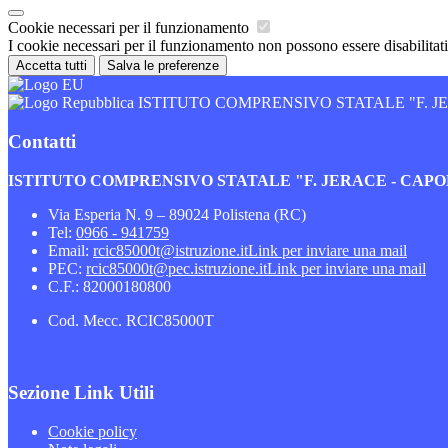
Cookie necessari per il funzionamento
I cookie necessari per il funzionamento non possono essere disabilitati.
Accetta tutti
Salva le preferenze
ISTITUTO COMPRENSIVO STATALE "F. 
Contatti
ISTITUTO COMPRENSIVO STATALE "F. JERACE - CA
Via Esperia N. 9 – 89024 Polistena (RC)
Tel:
0966 - 941759
Email:
rcic85000t@istruzione.it
Link per inviare una mail
PEC:
rcic85000t@pec.istruzione.it
Link per inviare una mail
C.F.: 82000180800
Cod. Mecc. RCIC85000T
Sezione Link Utili
Cookie policy