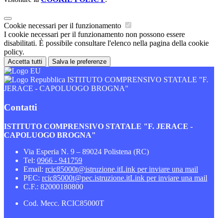
Cookie necessari per il funzionamento
I cookie necessari per il funzionamento non possono essere
disabilitati. È possibile consultare l'elenco nella pagina della cookie
policy.
Accetta tutti
Salva le preferenze
ISTITUTO COMPRENSIVO STATALE "F.
JERACE - CAPOLUOGO BROGNA"
Contatti
ISTITUTO COMPRENSIVO STATALE "F. JERACE -
CAPOLUOGO BROGNA"
Via Esperia N. 9 – 89024 Polistena (RC)
Tel:
0966 - 941759
Email:
rcic85000t@istruzione.it
Link per inviare una mail
PEC:
rcic85000t@pec.istruzione.it
Link per inviare una mail
C.F.: 82000180800
Cod. Mecc. RCIC85000T