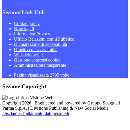
Sezione Link Utili
Cookie policy
Note legali
Informativa Privacy
Ufficio Relazioni con il Pubblico
Dichiarazione di accessibilità
Obiettivi di accessibilità
Whistleblowing
Gestione consensi cookie
Amministrazione trasparente
Pagina visualizzata
2795
volte
Sezione Copyright
Copyright 2026 | Engineered and powered by Gruppo Spaggiari
Parma S.p.A. | Divisione Publishing & New Social Media
Disclaimer trattamento dati personali