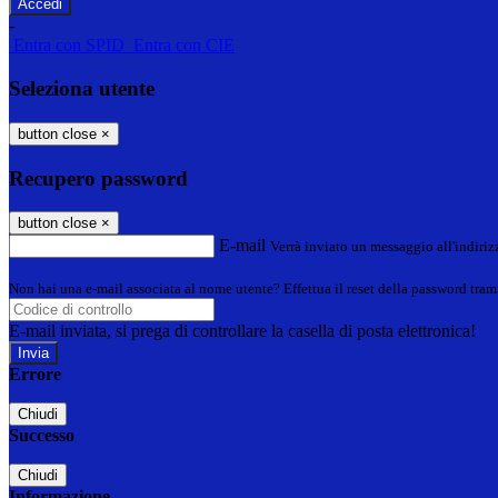
-
Entra con SPID
Entra con CIE
Seleziona utente
button close
×
Recupero password
button close
×
E-mail
Verrà inviato un messaggio all'indirizz
Non hai una e-mail associata al nome utente? Effettua il reset della password tram
E-mail inviata, si prega di controllare la casella di posta elettronica!
Errore
Chiudi
Successo
Chiudi
Informazione