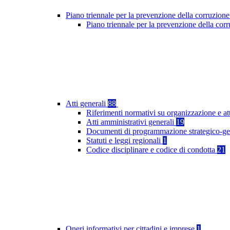
Piano triennale per la prevenzione della corruzione
Piano triennale per la prevenzione della cor
Atti generali
88
Riferimenti normativi su organizzazione e at
Atti amministrativi generali
19
Documenti di programmazione strategico-ge
Statuti e leggi regionali
1
Codice disciplinare e codice di condotta
21
Oneri informativi per cittadini e imprese
1