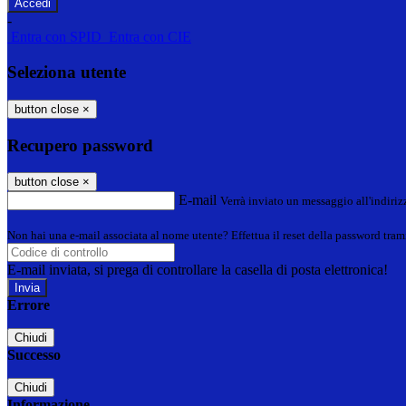
-
Entra con SPID
Entra con CIE
Seleziona utente
button close
×
Recupero password
button close
×
E-mail
Verrà inviato un messaggio all'indirizz
Non hai una e-mail associata al nome utente? Effettua il reset della password tram
E-mail inviata, si prega di controllare la casella di posta elettronica!
Errore
Chiudi
Successo
Chiudi
Informazione