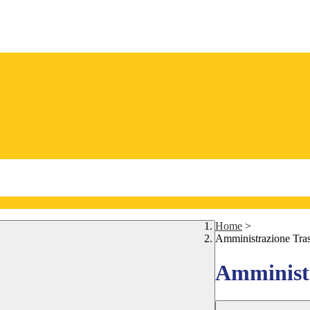
Home
>
Amministrazione Tra
Amministr