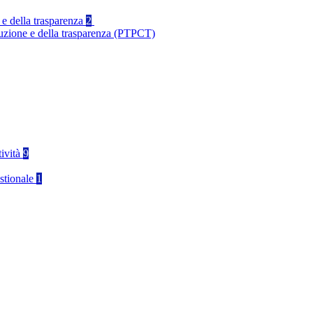
 e della trasparenza
2
ruzione e della trasparenza (PTPCT)
tività
9
stionale
1