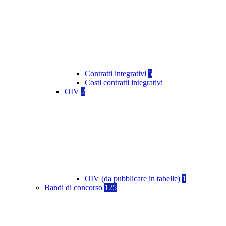
Contratti integrativi
5
Costi contratti integrativi
OIV
2
OIV (da pubblicare in tabelle)
1
Bandi di concorso
125