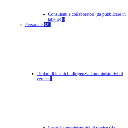
Consulenti e collaboratori (da pubblicare in
tabelle)
6
Personale
325
Titolari di incarichi dirigenziali amministrativi di
vertice
1
Incarichi amministrativi di vertice (da