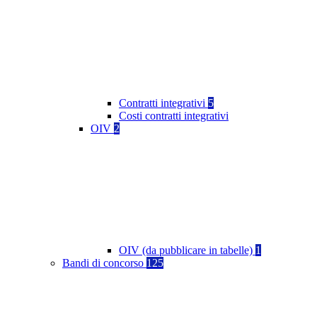
Contratti integrativi
5
Costi contratti integrativi
OIV
2
OIV (da pubblicare in tabelle)
1
Bandi di concorso
125