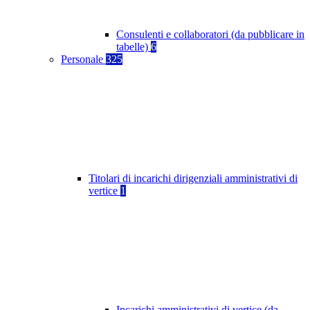
Consulenti e collaboratori (da pubblicare in
tabelle)
6
Personale
325
Titolari di incarichi dirigenziali amministrativi di
vertice
1
Incarichi amministrativi di vertice (da