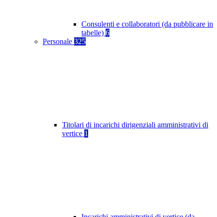
Consulenti e collaboratori (da pubblicare in
tabelle)
6
Personale
325
Titolari di incarichi dirigenziali amministrativi di
vertice
1
Incarichi amministrativi di vertice (da