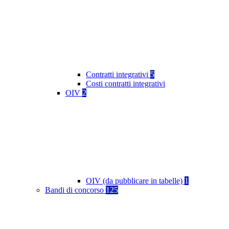
Contratti integrativi
5
Costi contratti integrativi
OIV
2
OIV (da pubblicare in tabelle)
1
Bandi di concorso
125