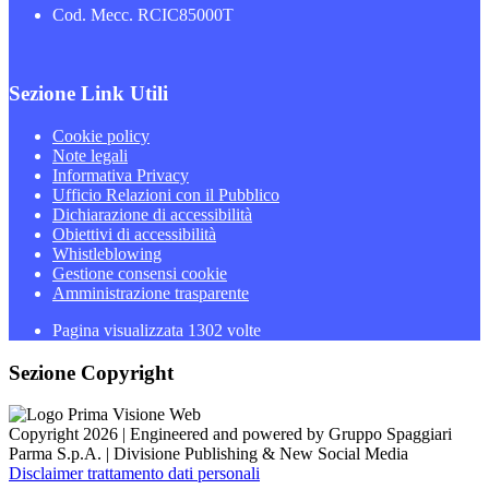
Cod. Mecc. RCIC85000T
Sezione Link Utili
Cookie policy
Note legali
Informativa Privacy
Ufficio Relazioni con il Pubblico
Dichiarazione di accessibilità
Obiettivi di accessibilità
Whistleblowing
Gestione consensi cookie
Amministrazione trasparente
Pagina visualizzata
1302
volte
Sezione Copyright
Copyright 2026 | Engineered and powered by Gruppo Spaggiari
Parma S.p.A. | Divisione Publishing & New Social Media
Disclaimer trattamento dati personali