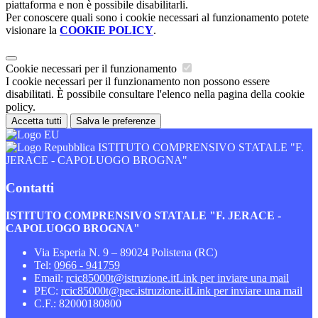
piattaforma e non è possibile disabilitarli.
Per conoscere quali sono i cookie necessari al funzionamento potete
visionare la
COOKIE POLICY
.
Cookie necessari per il funzionamento
I cookie necessari per il funzionamento non possono essere
disabilitati. È possibile consultare l'elenco nella pagina della cookie
policy.
Accetta tutti
Salva le preferenze
ISTITUTO COMPRENSIVO STATALE "F.
JERACE - CAPOLUOGO BROGNA"
Contatti
ISTITUTO COMPRENSIVO STATALE "F. JERACE -
CAPOLUOGO BROGNA"
Via Esperia N. 9 – 89024 Polistena (RC)
Tel:
0966 - 941759
Email:
rcic85000t@istruzione.it
Link per inviare una mail
PEC:
rcic85000t@pec.istruzione.it
Link per inviare una mail
C.F.: 82000180800