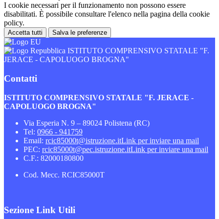
I cookie necessari per il funzionamento non possono essere
disabilitati. È possibile consultare l'elenco nella pagina della cookie
policy.
Accetta tutti
Salva le preferenze
ISTITUTO COMPRENSIVO STATALE "F.
JERACE - CAPOLUOGO BROGNA"
Contatti
ISTITUTO COMPRENSIVO STATALE "F. JERACE -
CAPOLUOGO BROGNA"
Via Esperia N. 9 – 89024 Polistena (RC)
Tel:
0966 - 941759
Email:
rcic85000t@istruzione.it
Link per inviare una mail
PEC:
rcic85000t@pec.istruzione.it
Link per inviare una mail
C.F.: 82000180800
Cod. Mecc. RCIC85000T
Sezione Link Utili