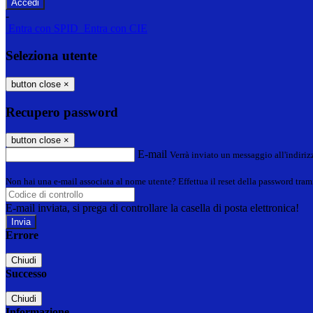
-
Entra con SPID
Entra con CIE
Seleziona utente
button close
×
Recupero password
button close
×
E-mail
Verrà inviato un messaggio all'indirizz
Non hai una e-mail associata al nome utente? Effettua il reset della password tram
E-mail inviata, si prega di controllare la casella di posta elettronica!
Errore
Chiudi
Successo
Chiudi
Informazione