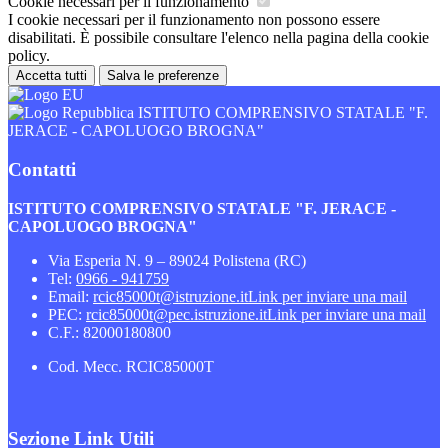
Cookie necessari per il funzionamento
I cookie necessari per il funzionamento non possono essere
disabilitati. È possibile consultare l'elenco nella pagina della cookie
policy.
Accetta tutti
Salva le preferenze
ISTITUTO COMPRENSIVO STATALE "F.
JERACE - CAPOLUOGO BROGNA"
Contatti
ISTITUTO COMPRENSIVO STATALE "F. JERACE -
CAPOLUOGO BROGNA"
Via Esperia N. 9 – 89024 Polistena (RC)
Tel:
0966 - 941759
Email:
rcic85000t@istruzione.it
Link per inviare una mail
PEC:
rcic85000t@pec.istruzione.it
Link per inviare una mail
C.F.: 82000180800
Cod. Mecc. RCIC85000T
Sezione Link Utili