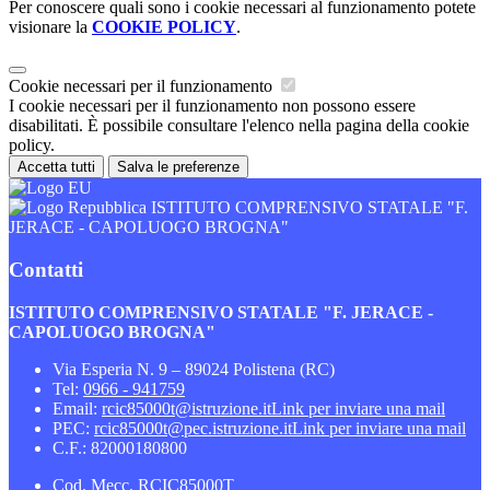
Per conoscere quali sono i cookie necessari al funzionamento potete
visionare la
COOKIE POLICY
.
Cookie necessari per il funzionamento
I cookie necessari per il funzionamento non possono essere
disabilitati. È possibile consultare l'elenco nella pagina della cookie
policy.
Accetta tutti
Salva le preferenze
ISTITUTO COMPRENSIVO STATALE "F.
JERACE - CAPOLUOGO BROGNA"
Contatti
ISTITUTO COMPRENSIVO STATALE "F. JERACE -
CAPOLUOGO BROGNA"
Via Esperia N. 9 – 89024 Polistena (RC)
Tel:
0966 - 941759
Email:
rcic85000t@istruzione.it
Link per inviare una mail
PEC:
rcic85000t@pec.istruzione.it
Link per inviare una mail
C.F.: 82000180800
Cod. Mecc. RCIC85000T