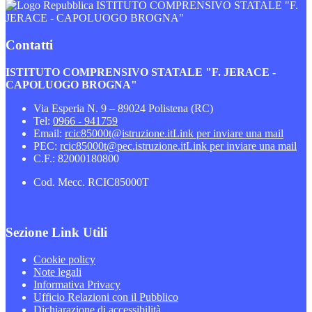
ISTITUTO COMPRENSIVO STATALE "F.
JERACE - CAPOLUOGO BROGNA"
Contatti
ISTITUTO COMPRENSIVO STATALE "F. JERACE -
CAPOLUOGO BROGNA"
Via Esperia N. 9 – 89024 Polistena (RC)
Tel:
0966 - 941759
Email:
rcic85000t@istruzione.it
Link per inviare una mail
PEC:
rcic85000t@pec.istruzione.it
Link per inviare una mail
C.F.: 82000180800
Cod. Mecc. RCIC85000T
Sezione Link Utili
Cookie policy
Note legali
Informativa Privacy
Ufficio Relazioni con il Pubblico
Dichiarazione di accessibilità