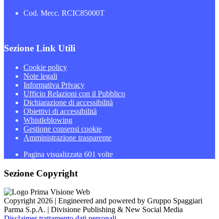
Cod. Mecc. RCIC85000T
Sezione Link Utili
Cookie policy
Note legali
Informativa Privacy
Ufficio Relazioni con il Pubblico
Dichiarazione di accessibilità
Obiettivi di accessibilità
Whistleblowing
Gestione consensi cookie
Amministrazione trasparente
Pagina visualizzata
601
volte
Sezione Copyright
Copyright 2026 | Engineered and powered by Gruppo Spaggiari
Parma S.p.A. | Divisione Publishing & New Social Media
Disclaimer trattamento dati personali