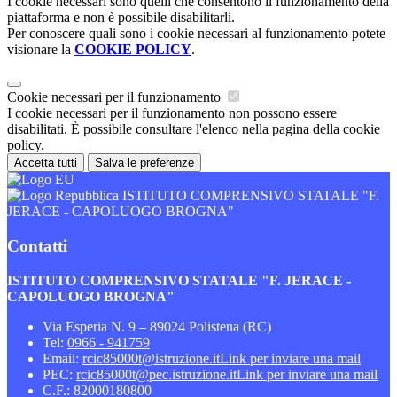
I cookie necessari sono quelli che consentono il funzionamento della
piattaforma e non è possibile disabilitarli.
Per conoscere quali sono i cookie necessari al funzionamento potete
visionare la
COOKIE POLICY
.
Cookie necessari per il funzionamento
I cookie necessari per il funzionamento non possono essere
disabilitati. È possibile consultare l'elenco nella pagina della cookie
policy.
Accetta tutti
Salva le preferenze
ISTITUTO COMPRENSIVO STATALE "F.
JERACE - CAPOLUOGO BROGNA"
Contatti
ISTITUTO COMPRENSIVO STATALE "F. JERACE -
CAPOLUOGO BROGNA"
Via Esperia N. 9 – 89024 Polistena (RC)
Tel:
0966 - 941759
Email:
rcic85000t@istruzione.it
Link per inviare una mail
PEC:
rcic85000t@pec.istruzione.it
Link per inviare una mail
C.F.: 82000180800