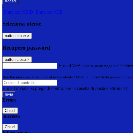
-
Entra con SPID
Entra con CIE
Seleziona utente
button close
×
Recupero password
button close
×
E-mail
Verrà inviato un messaggio all'indirizz
Non hai una e-mail associata al nome utente? Effettua il reset della password tram
E-mail inviata, si prega di controllare la casella di posta elettronica!
Errore
Chiudi
Successo
Chiudi
Informazione