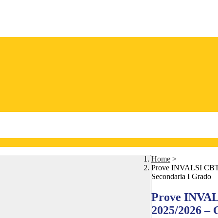
Home
>
Prove INVALSI CBT di
Secondaria I Grado
Prove INVALS
2025/2026 – 