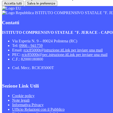
Accetta tutti
Salva le preferenze
ISTITUTO COMPRENSIVO STATALE "F. 
Contatti
ISTITUTO COMPRENSIVO STATALE "F. JERACE - CA
Via Esperia N. 9 – 89024 Polistena (RC)
Tel:
0966 - 941759
Email:
rcic85000t@istruzione.it
Link per inviare una mail
PEC:
rcic85000t@pec.istruzione.it
Link per inviare una mail
C.F.: 82000180800
Cod. Mecc. RCIC85000T
Sezione Link Utili
Cookie policy
Note legali
Informativa Privacy
Ufficio Relazioni con il Pubblico