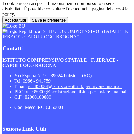
I cookie necessari per il funzionamento non possono essere
disabilitati. È possibile consultare l'elenco nella pagina della cookie
policy.
Accetta tutti
Salva le preferenze
ISTITUTO COMPRENSIVO STATALE "F.
JERACE - CAPOLUOGO BROGNA"
Contatti
ISTITUTO COMPRENSIVO STATALE "F. JERACE -
CAPOLUOGO BROGNA"
Via Esperia N. 9 – 89024 Polistena (RC)
Tel:
0966 - 941759
Email:
rcic85000t@istruzione.it
Link per inviare una mail
PEC:
rcic85000t@pec.istruzione.it
Link per inviare una mail
C.F.: 82000180800
Cod. Mecc. RCIC85000T
Sezione Link Utili