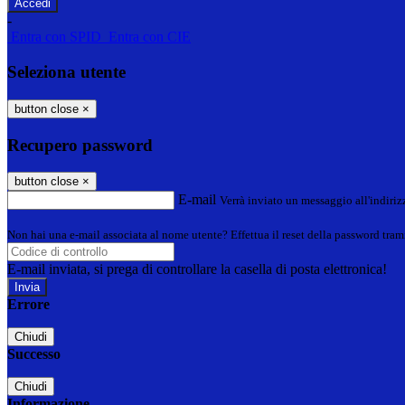
-
Entra con SPID
Entra con CIE
Seleziona utente
button close
×
Recupero password
button close
×
E-mail
Verrà inviato un messaggio all'indirizz
Non hai una e-mail associata al nome utente? Effettua il reset della password tram
E-mail inviata, si prega di controllare la casella di posta elettronica!
Errore
Chiudi
Successo
Chiudi
Informazione