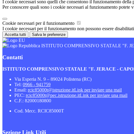
I cookie necessari sono quelli che consentono il funzionamento della pi
Per conoscere quali sono i cookie necessari al funzionamento potete v
Cookie necessari per il funzionamento
I cookie necessari per il funzionamento non possono essere disabilitati.
Accetta tutti
Salva le preferenze
ISTITUTO COMPRENSIVO STATALE "F. 
Contatti
ISTITUTO COMPRENSIVO STATALE "F. JERACE - CA
Via Esperia N. 9 – 89024 Polistena (RC)
Tel:
0966 - 941759
Email:
rcic85000t@istruzione.it
Link per inviare una mail
PEC:
rcic85000t@pec.istruzione.it
Link per inviare una mail
C.F.: 82000180800
Cod. Mecc. RCIC85000T
Sezione Link Utili