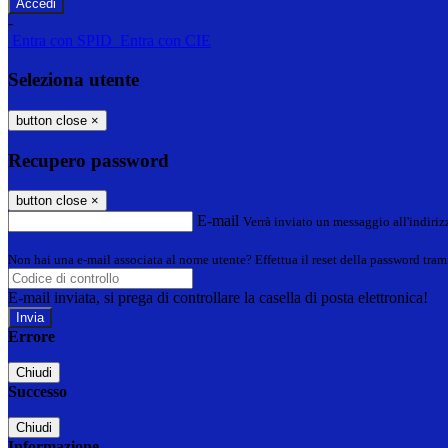
-
Entra con SPID
Entra con CIE
Seleziona utente
button close
×
Recupero password
button close
×
E-mail
Verrà inviato un messaggio all'indirizz
Non hai una e-mail associata al nome utente? Effettua il reset della password tram
E-mail inviata, si prega di controllare la casella di posta elettronica!
Errore
Chiudi
Successo
Chiudi
Informazione