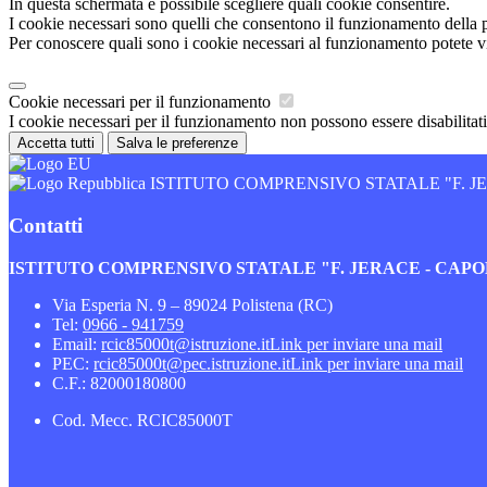
In questa schermata è possibile scegliere quali cookie consentire.
I cookie necessari sono quelli che consentono il funzionamento della pi
Per conoscere quali sono i cookie necessari al funzionamento potete v
Cookie necessari per il funzionamento
I cookie necessari per il funzionamento non possono essere disabilitati.
Accetta tutti
Salva le preferenze
ISTITUTO COMPRENSIVO STATALE "F. 
Contatti
ISTITUTO COMPRENSIVO STATALE "F. JERACE - CA
Via Esperia N. 9 – 89024 Polistena (RC)
Tel:
0966 - 941759
Email:
rcic85000t@istruzione.it
Link per inviare una mail
PEC:
rcic85000t@pec.istruzione.it
Link per inviare una mail
C.F.: 82000180800
Cod. Mecc. RCIC85000T