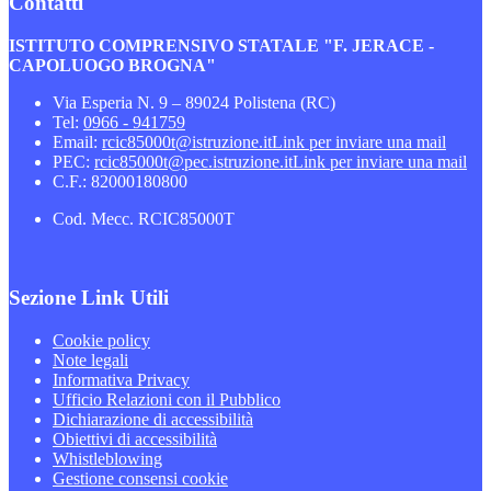
Contatti
ISTITUTO COMPRENSIVO STATALE "F. JERACE -
CAPOLUOGO BROGNA"
Via Esperia N. 9 – 89024 Polistena (RC)
Tel:
0966 - 941759
Email:
rcic85000t@istruzione.it
Link per inviare una mail
PEC:
rcic85000t@pec.istruzione.it
Link per inviare una mail
C.F.: 82000180800
Cod. Mecc. RCIC85000T
Sezione Link Utili
Cookie policy
Note legali
Informativa Privacy
Ufficio Relazioni con il Pubblico
Dichiarazione di accessibilità
Obiettivi di accessibilità
Whistleblowing
Gestione consensi cookie