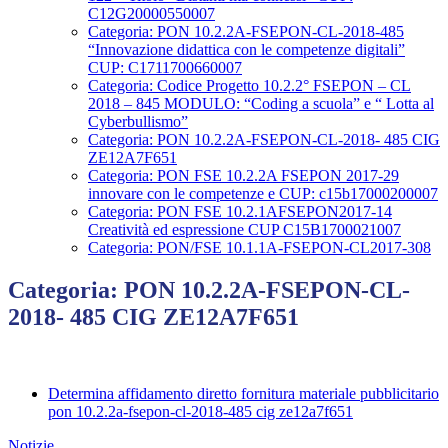
C12G20000550007
Categoria: PON 10.2.2A-FSEPON-CL-2018-485
“Innovazione didattica con le competenze digitali”
CUP: C1711700660007
Categoria: Codice Progetto 10.2.2° FSEPON – CL
2018 – 845 MODULO: “Coding a scuola” e “ Lotta al
Cyberbullismo”
Categoria: PON 10.2.2A-FSEPON-CL-2018- 485 CIG
ZE12A7F651
Categoria: PON FSE 10.2.2A FSEPON 2017-29
innovare con le competenze e CUP: c15b17000200007
Categoria: PON FSE 10.2.1AFSEPON2017-14
Creatività ed espressione CUP C15B1700021007
Categoria: PON/FSE 10.1.1A-FSEPON-CL2017-308
Categoria: PON 10.2.2A-FSEPON-CL-
2018- 485 CIG ZE12A7F651
Determina affidamento diretto fornitura materiale pubblicitario
pon 10.2.2a-fsepon-cl-2018-485 cig ze12a7f651
Notizie