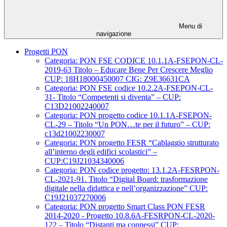
Menu di
navigazione
Progetti PON
Categoria: PON FSE CODICE 10.1.1A-FSEPON-CL-
2019-63 Titolo – Educare Bene Per Crescere Meglio
CUP: 18H18000450007 CIG: Z9E36631CA
Categoria: PON FSE codice 10.2.2A-FSEPON-CL-
31- Titolo “Competenti si diventa” – CUP:
C13D21002240007
Categoria: PON progetto codice 10.1.1A-FSEPON-
CL-29 – Titolo “Un PON…te per il futuro” – CUP:
c13d21002230007
Categoria: PON progetto FESR “Cablaggio strutturato
all’interno degli edifici scolastici” –
CUP:C19J21034340006
Categoria: PON codice progetto: 13.1.2A-FESRPON-
CL-2021-91. Titolo “Digital Board: trasformazione
digitale nella didattica e nell’organizzazione” CUP:
C19J21037270006
Categoria: PON progetto Smart Class PON FESR
2014-2020 - Progetto 10.8.6A-FESRPON-CL-2020-
122 – Titolo “Distanti ma connessi” CUP: