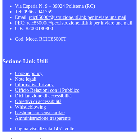
Via Esperia N. 9 – 89024 Polistena (RC)
Tel:
0966 - 941759
Email:
rcic85000t@istruzione.it
Link per inviare una mail
PEC:
rcic85000t@pec.istruzione.it
Link per inviare una mail
C.F.: 82000180800
Cod. Mecc. RCIC85000T
Sezione Link Utili
Cookie policy
Note legali
Informativa Privacy
Ufficio Relazioni con il Pubblico
Dichiarazione di accessibilità
Obiettivi di accessibilità
Whistleblowing
Gestione consensi cookie
Amministrazione trasparente
Pagina visualizzata
1451
volte