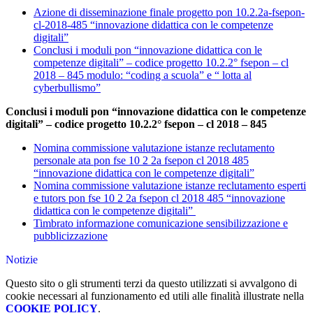
Azione di disseminazione finale progetto pon 10.2.2a-fsepon-
cl-2018-485 “innovazione didattica con le competenze
digitali”
Conclusi i moduli pon “innovazione didattica con le
competenze digitali” – codice progetto 10.2.2° fsepon – cl
2018 – 845 modulo: “coding a scuola” e “ lotta al
cyberbullismo”
Conclusi i moduli pon “innovazione didattica con le competenze
digitali” – codice progetto 10.2.2° fsepon – cl 2018 – 845
Nomina commissione valutazione istanze reclutamento
personale ata pon fse 10 2 2a fsepon cl 2018 485
“innovazione didattica con le competenze digitali”
Nomina commissione valutazione istanze reclutamento esperti
e tutors pon fse 10 2 2a fsepon cl 2018 485 “innovazione
didattica con le competenze digitali”
Timbrato informazione comunicazione sensibilizzazione e
pubblicizzazione
Notizie
Questo sito o gli strumenti terzi da questo utilizzati si avvalgono di
cookie necessari al funzionamento ed utili alle finalità illustrate nella
COOKIE POLICY
.