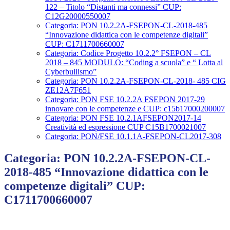
122 – Titolo “Distanti ma connessi” CUP:
C12G20000550007
Categoria: PON 10.2.2A-FSEPON-CL-2018-485
“Innovazione didattica con le competenze digitali”
CUP: C1711700660007
Categoria: Codice Progetto 10.2.2° FSEPON – CL
2018 – 845 MODULO: “Coding a scuola” e “ Lotta al
Cyberbullismo”
Categoria: PON 10.2.2A-FSEPON-CL-2018- 485 CIG
ZE12A7F651
Categoria: PON FSE 10.2.2A FSEPON 2017-29
innovare con le competenze e CUP: c15b17000200007
Categoria: PON FSE 10.2.1AFSEPON2017-14
Creatività ed espressione CUP C15B1700021007
Categoria: PON/FSE 10.1.1A-FSEPON-CL2017-308
Categoria: PON 10.2.2A-FSEPON-CL-
2018-485 “Innovazione didattica con le
competenze digitali” CUP:
C1711700660007