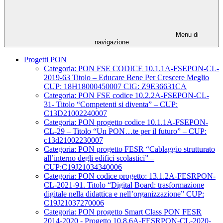
Menu di
navigazione
Progetti PON
Categoria: PON FSE CODICE 10.1.1A-FSEPON-CL-
2019-63 Titolo – Educare Bene Per Crescere Meglio
CUP: 18H18000450007 CIG: Z9E36631CA
Categoria: PON FSE codice 10.2.2A-FSEPON-CL-
31- Titolo “Competenti si diventa” – CUP:
C13D21002240007
Categoria: PON progetto codice 10.1.1A-FSEPON-
CL-29 – Titolo “Un PON…te per il futuro” – CUP:
c13d21002230007
Categoria: PON progetto FESR “Cablaggio strutturato
all’interno degli edifici scolastici” –
CUP:C19J21034340006
Categoria: PON codice progetto: 13.1.2A-FESRPON-
CL-2021-91. Titolo “Digital Board: trasformazione
digitale nella didattica e nell’organizzazione” CUP:
C19J21037270006
Categoria: PON progetto Smart Class PON FESR
2014-2020 - Progetto 10.8.6A-FESRPON-CL-2020-